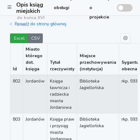
Opis ksiąg
obsługi
o
miejskich
projekcie
do końca XVI
Powrót do strony głównej
wieku
Excel
CSV
Miasto
którego
Miejsce
dot.
Tytuł
przechowywania
Sygantu
Id
księga
rzeczywisty
(instytucja)
obecna
802
Jordanów
Księga
Biblioteka
rkp. 5932
ławnicza i
Jagiellońska
radziecka
miasta
Jordanowa
803
Jordanów
Księga praw
Biblioteka
rkp. 5933
i przysiąg
Jagiellońska
miasta
Jordanowa